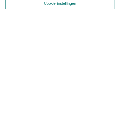
Cookie-instellingen
Facts & figures in België
12 miljard euro beheerd vermogen
ruim 380 mensen in dienst
7 commerciële vestigingen