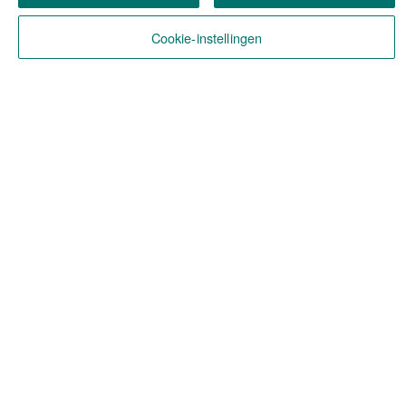
Cookie-instellingen
Over ABN AMRO
Over Ons
Ons DNA
ABN AMRO in België
Ons manifest
Jij, een MogelijkMaker?
Vacatures
Alle vacatures
Favorieten