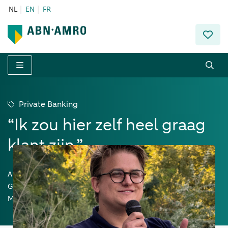
NL
EN
FR
Menu
Private Banking
“Ik zou hier zelf heel graag
klant zijn.”
Auteur:
Guillaume Vandriessche - Private Banker ABN AMRO
MeesPierson