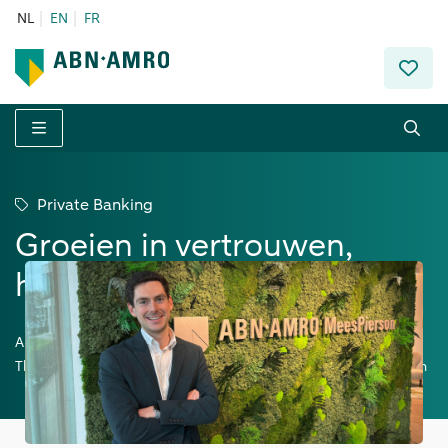
NL
EN
FR
Menu
Private Banking
Groeien in vertrouwen,
handelen met goesting
Auteur:
Thibeau De Vogelaere - Private Banker ABN AMRO MeesPierson