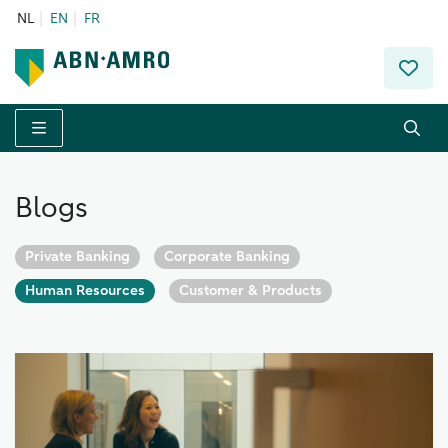
NL
EN
FR
Menu
Blogs
Private Banking
Corporate Banking
Human Resources
Customer & Products