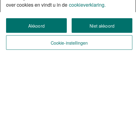
over cookies en vindt u in de
cookieverklaring.
Akkoord
Niet akkoord
Cookie-instellingen
Over ABN AMRO
Over Ons
Ons DNA
ABN AMRO in België
Ons manifest
Jij, een MogelijkMaker?