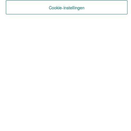
Cookie-instellingen
Zo gaat dat, Waar Het Gebeurt