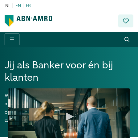
NL
EN
FR
Menu
Jij als Banker voor én bij
klanten
Waar Het Gebeurt: jij bij jouw klant. Dat is waar jouw
ambitie die van je klant matcht. Zijn of haar
ondernemerspassie vertalen in een idee, een business
case, een dossier, een project, en dat laten landen.