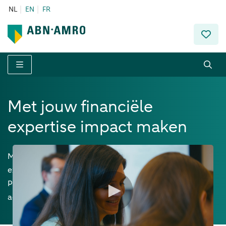
NL
EN
FR
Menu
Met jouw financiële
expertise impact maken
Met finance in de vingers als geen ander zet je je
expertise als echte ondernemer in. Dat kan in Wealth
Planning, Private Equity en kredieten, maar ook als
adviseur in investeren.