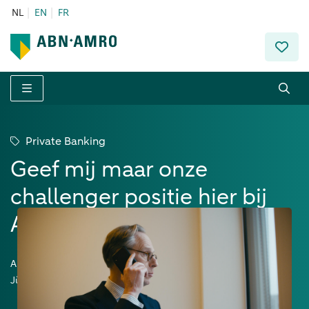
NL
EN
FR
Menu
Private Banking
Geef mij maar onze
challenger positie hier bij
ABN AMRO in België
Auteur:
Jürgen Ruytings – Head of Branches